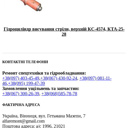
Гідроциліндр висування стріли, верхній КС-4574, КТА-25-
28
КОНТАКТНІ ТЕЛЕФОНИ
Ремонт спецтехніки та гідрообладнання:
+38(097) 403-45-49
,
+38(067) 430-92-24
,
+38(097) 081-11-
46
,
+38(095) 199-47-39
Замовлення ущільнень та запчастин:
+38(067) 300-26-39
,
+38(068)585-78-78
ФАКТИЧНА АДРЕСА
Україна, Вінниця, вул. Гетьмана Мазепи, 7
alfaremont@gmail.com
Поштова адреса: а/с 1996, 21021