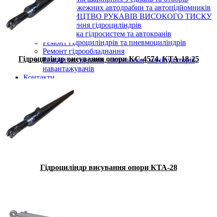
Ремонт пожежних автодрабин та автопідйомників
ВИРОБНИЦТВО РУКАВІВ ВИСОКОГО ТИСКУ
Виготовлення гідроциліндрів
Діагностика гідросистем та автокранів
Ремонт гідроциліндрів та пневмоциліндрів
Ремонт гідрообладнання
Гідроциліндр висування опори КС-4574, КТА-18-25
Ремонт автокранів, автовишок, маніпуляторів,
навантажувачів
Контакти
Гідроциліндр висування опори КТА-28