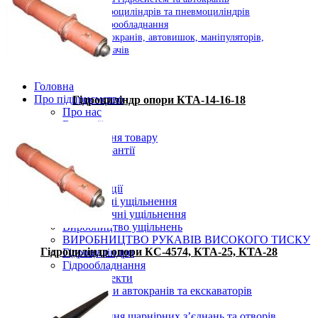
Ремонт гідроциліндрів та пневмоциліндрів
Ремонт гідрообладнання
Ремонт автокранів, автовишок, маніпуляторів,
навантажувачів
Контакти
Головна
Про підприємство
Гідроциліндр опори КТА-14-16-18
Про нас
Вакансії
Повернення товару
Умови гарантії
Дозволи
Реквізити
Каталог продукції
Гідравлічні ущільнення
Пневматичні ущільнення
Виробництво ущільнень
ВИРОБНИЦТВО РУКАВІВ ВИСОКОГО ТИСКУ
Гідроциліндр опори КС-4574, КТА-25, КТА-28
Гідроциліндри
Гідрообладнання
Ремкомплекти
Запчастини автокранів та екскаваторів
Послуги
Відновлення шарнірних з’єднань та отворів