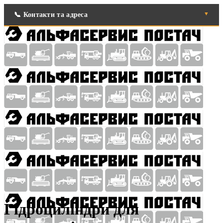
📞 Контакти та адреса
Наша адреса:
Україна, Вінниця, вул. Гетьмана Мазепи, 7
РЕМОНТ СПЕЦТЕХНІКИ ТА ГІДРООБЛАДНАННЯ:
+38(097) 403-45-49
,
+38(067) 430-92-24
,
+38(097) 081-11-46
,
+38(095) 199-47-39
ЗАМОВЛЕННЯ УЩІЛЬНЕНЬ ТА ЗАПЧАСТИН:
+38(067) 300-26-39
,
+38(068)585-78-78
Гідроциліндри для