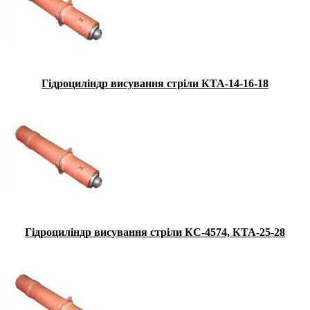
Гідроциліндр висування стріли КТА-14-16-18
Гідроциліндр висування стріли КС-4574, КТА-25-28